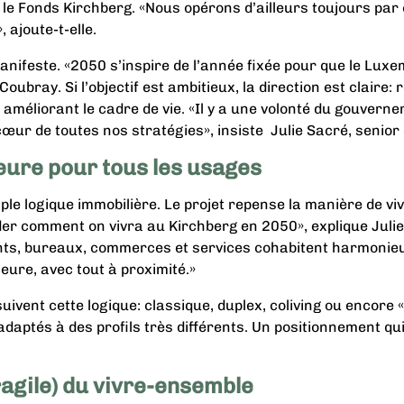
 le Fonds Kirchberg. «Nous opérons d’ailleurs toujours par
, ajoute-t-elle.
anifeste. «2050 s’inspire de l’année fixée pour que le Lux
oubray. Si l’objectif est ambitieux, la direction est claire: 
améliorant le cadre de vie. «Il y a une volonté du gouverne
œur de toutes nos stratégies», insiste Julie Sacré, senior
heure pour tous les usages
e logique immobilière. Le projet repense la manière de vivre
er comment on vivra au Kirchberg en 2050», explique Julie
nts, bureaux, commerces et services cohabitent harmonieu
heure, avec tout à proximité.»
uivent cette logique: classique, duplex, coliving ou encore 
aptés à des profils très différents. Un positionnement qui 
ragile) du vivre-ensemble