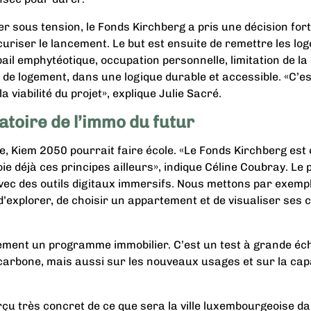
 sous tension, le Fonds Kirchberg a pris une décision forte
uriser le lancement. Le but est ensuite de remettre les l
bail emphytéotique, occupation personnelle, limitation de la 
 de logement, dans une logique durable et accessible. «C’e
la viabilité du projet», explique Julie Sacré.
atoire de l’immo du futur
e, Kiem 2050 pourrait faire école. «Le Fonds Kirchberg est 
e déjà ces principes ailleurs», indique Céline Coubray. Le 
avec des outils digitaux immersifs. Nous mettons par exempl
explorer, de choisir un appartement et de visualiser ses c
ment un programme immobilier. C’est un test à grande échel
as carbone, mais aussi sur les nouveaux usages et sur la ca
erçu très concret de ce que sera la ville luxembourgeoise d