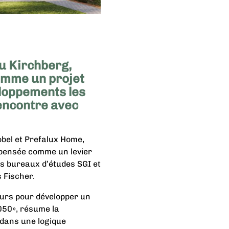
Au Kirchberg,
comme un projet
eloppements les
encontre avec
bel et Prefalux Home,
 pensée comme un levier
les bureaux d’études SGI et
s Fischer.
eurs pour développer un
2050», résume la
 dans une logique