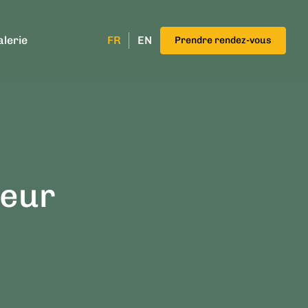
alerie
FR
EN
Prendre rendez-vous
deur