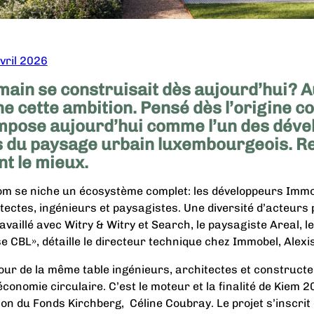
vril 2026
 demain se construisait dès aujourd’hui? 
e cette ambition. Pensé dès l’origine 
s’impose aujourd’hui comme l’un des dév
s du paysage urbain luxembourgeois. R
nt le mieux.
om se niche un écosystème complet: les développeurs Immo
ectes, ingénieurs et paysagistes. Une diversité d’acteurs
availlé avec Witry & Witry et Search, le paysagiste Areal, 
ise CBL», détaille le directeur technique chez Immobel, Alexi
utour de la même table ingénieurs, architectes et construct
économie circulaire. C’est le moteur et la finalité de Kiem 
n du Fonds Kirchberg, Céline Coubray. Le projet s’inscrit