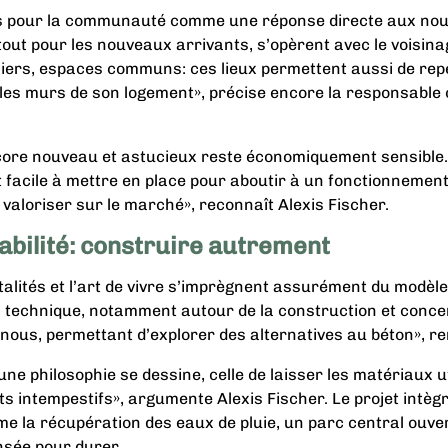
es pour la communauté comme une réponse directe aux nou
out pour les nouveaux arrivants, s’opèrent avec le voisinag
iers, espaces communs: ces lieux permettent aussi de repe
les murs de son logement», précise encore la responsabl
ore nouveau et astucieux reste économiquement sensible. 
 facile à mettre en place pour aboutir à un fonctionnemen
e valoriser sur le marché», reconnaît Alexis Fischer.
abilité: construire autrement
alités et l’art de vivre s’imprègnent assurément du modèle
 technique, notamment autour de la construction et concerna
nous, permettant d’explorer des alternatives au béton», re
ne philosophie se dessine, celle de laisser les matériaux util
s intempestifs», argumente Alexis Fischer. Le projet intè
e la récupération des eaux de pluie, un parc central ouver
sée pour durer.