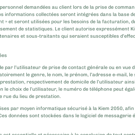
personnel demandées au client lors de la prise de comman
 Les informations collectées seront intégrées dans la base
nt » et seront utilisées pour les besoins de la facturation, 
ssement de statistiques. Le client autorise expressément 
tenaires et sous-traitants qui seraient susceptibles d’effe
ées
 par l’utilisateur de prise de contact générale ou en vue d
igatoirement le genre, le nom, le prénom, l’adresse e-mail, l
de prestation, respectivement de domicile de l’utilisateur ain
lon le choix de l’utilisateur, le numéro de téléphone peut éga
 rue du lieu de prestation.
ses par moyen informatique sécurisé à la Kiem 2050, afin 
. Ces données sont stockées dans le logiciel de messagerie 
 est essentielle et nécessaire à la conclusion de tout cont