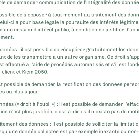
ssible de demander communication de l’intégralité des donn
st possible de s’opposer à tout moment au traitement des do
lui-ci a pour base légale la poursuite des intérêts légitim
’une mission d’intérêt public, à condition de justifier d’un i
tement.
s données : il est possible de récupérer gratuitement les d
nt de les transmettre à un autre organisme. Ce droit s’app
t effectué à l’aide de procédés automatisés et s’il est fo
 client et Kiem 2050.
l est possible de demander la rectification des données perso
s ou plus à jour.
nées (« droit à l’oubli ») : il est possible de demander l’ef
n n’est plus justifiée, c’est-à-dire s’il n’existe pas de motif
aitement des données : il est possible de solliciter la limitat
squ’une donnée collectée est par exemple inexacte ou non-